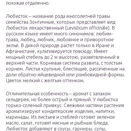
похожая отдаленно.
Любисток – название рода многолетней травы
семейства Зонтичные, которых представляет вид
Любисток лекарственный (Levisticum officinále). В
русском языке имеет много синонимов: любим-
трава, любец, любчик, любовное и приворотное
зелье. В дикой природе растет только в Иране и
Афганистане, культивируется повсюду. Имеет
мощный стебель до 2 м высотою, разветвленный в
верхней части. Корневая система развита, с толстым
корнем. Листья крупные, блестящие, рассеченные на
доли обратно-яйцевидной или ромбовидной формы.
Цветок мелкий с желтым оттенком.
Отличительная особенность – аромат с запахом
сельдерея, но более острый и пряный. У любистка
горько-соленый привкус. Свежими частями растения
ароматизируют кондитерские изделия, напитки,
маринады. Из листьев и стеблей готовят зеленое
масло, салат, готовят мясные и рыбные блюда.
Любисток добавляют в соусы, гарниры, супы,