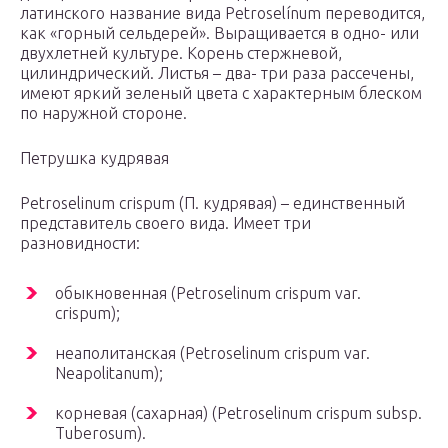
латинского название вида Petroselínum переводится,
как «горный сельдерей». Выращивается в одно- или
двухлетней культуре. Корень стержневой,
цилиндрический. Листья – два- три раза рассечены,
имеют яркий зеленый цвета с характерным блеском
по наружной стороне.
Петрушка кудрявая
Petroselinum crispum (П. кудрявая) – единственный
представитель своего вида. Имеет три
разновидности:
обыкновенная (Petroselinum crispum var.
crispum);
неаполитанская (Petroselinum crispum var.
Neapolitanum);
корневая (сахарная) (Petroselinum crispum subsp.
Tuberosum).