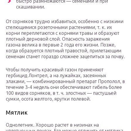
быстро размножаются — семенами и при
скашивании.
От сорняков трудно избавиться, особенно с низкими
стелющимися розеточными растениями, т. к. их
корни переплетаются с корнями травы и образуют
плотный дерновой слой. Опасность заражения
газона велика в первые 2 года его жизни. Позже,
когда образуется плотный травостой, прилетающим
семенам станет гораздо сложнее зацепиться за почву.
Чтобы получить красивый газон применяют
гербицид Лонтрел, а на лужайках, засеянных
злаками, — комбинированный препарат Прополол, в
течение 3-4 недель они обеспечивают гибель более
100 видов сорняков, в т. ч. злостных — пастушьей
сумки, осота желтого, ярутки полевой.
Мятлик
Однолетник. Хорошо растет в низинах на
уплотненных почвах. Его можно отличить от мятлика