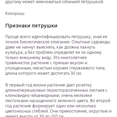
другому может именоваться собачьей петрушкой.
Кокорыш
Признаки петрушки
Проще всего идентифицировать петрушку, зная ее
точное биологическое описание. Опытные садоводы
даже не начнут выяснять, как должна пахнуть
культура, а без проблем определят ее по одному
только внешнему виду. Это многолетнее
травянистое растение с пряным вкусом и
утолщенным, мясистым корнем стержневого типа,
длина которого может достигать 30 см.
В первый год жизни растение дает розетку
длинночерешковых перисторассеченных листьев с
клиновидно-яйцевидными, очень мелкими
листочками насыщенного зеленого цвета. Во второй
год растение формирует один или несколько
цветоносных стеблей. Они прямостоячие, округлые и
имеют высоту от 30 до 150 см.