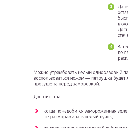
Дале
оста
быст
вкус
Дост
стеч
Зате
по п
раск
Можно утрамбовать целый одноразовый пак
воспользоваться ножом — петрушка будет л
просушена перед заморозкой.
Достоинства:
когда понадобится замороженная зеле
не размораживать целый пучок;