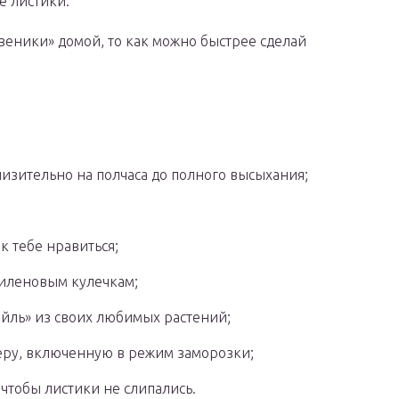
е листики.
веники» домой, то как можно быстрее сделай
изительно на полчаса до полного высыхания;
к тебе нравиться;
иленовым кулечкам;
ейль» из своих любимых растений;
ру, включенную в режим заморозки;
чтобы листики не слипались.