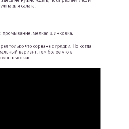
здесь не нужно ждать, пока растает лед и
ужна для салата.
: промывание, мелкая шинковка.
рая только что сорвана с грядки. Но когда
альный вариант, тем более что в
точно высокие.