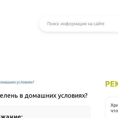
РЕ
домашних условиях?
зелень в домашних условиях?
Хри
что
жание: