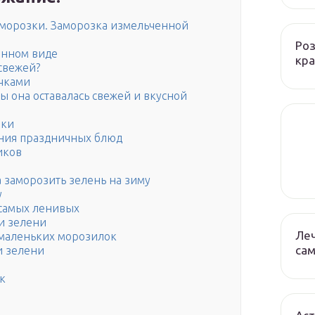
заморозки. Заморозка измельченной
Роз
енном виде
кра
свежей?
чками
бы она оставалась свежей и вкусной
зки
ния праздничных блюд
иков
а заморозить зелень на зиму
у
 самых ленивых
и зелени
Леч
 маленьких морозилок
сам
и зелени
к