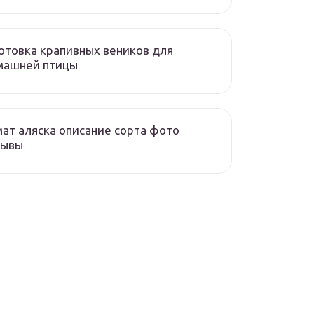
отовка крапивных веников для
машней птицы
ат аляска описание сорта фото
зывы