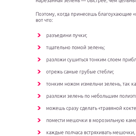
нарезанная зелень — быстрее, чем цельны
Поэтому, когда принесешь благоухающие «
вот что:
разъедини пучки;
тщательно помой зелень;
разложи сушиться тонким слоем прибл
отрежь самые грубые стебли;
тонким ножом измельчи зелень, так ка
разложи зелень по небольшим полиэт
можешь сразу сделать «травяной кокт
помести мешочки в морозильную каме
каждые полчаса встряхивать мешочки, 