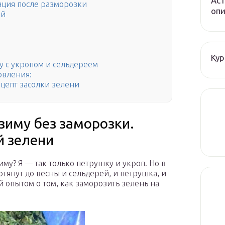
Аст
нция после разморозки
опи
ой
Кур
у с укропом и сельдереем
овления:
ецепт засолки зелени
 зиму без заморозки.
й зелени
му? Я — так только петрушку и укроп. Но в
янут до весны и сельдерей, и петрушка, и
ой опытом о том, как заморозить зелень на