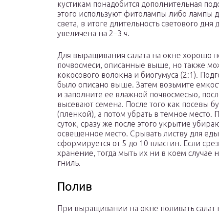
кустикам понадобится дополнительная подс
этого используют фитолампы либо лампы 
света, в итоге длительность светового дня
увеличена на 2–3 ч.
Для выращивания салата на окне хорошо п
почвосмеси, описанные выше, но также мож
кокосового волокна и биогумуса (2:1). Подг
было описано выше. Затем возьмите емкос
и заполните ее влажной почвосмесью, после
высевают семена. После того как посевы бу
(пленкой), а потом убрать в темное место.
суток, сразу же после этого укрытие убира
освещенное место. Срывать листву для еды 
сформируется от 5 до 10 пластин. Если сре
хранение, тогда мыть их ни в коем случае 
гниль.
Полив
При выращивании на окне поливать салат н