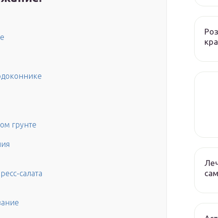
Роз
ке
кра
подоконнике
ом грунте
ния
Леч
сам
ресс-салата
вание