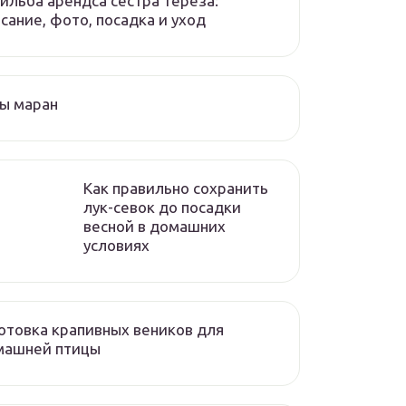
ильба арендса сестра тереза:
сание, фото, посадка и уход
ы маран
Как правильно сохранить
лук-севок до посадки
весной в домашних
условиях
отовка крапивных веников для
машней птицы