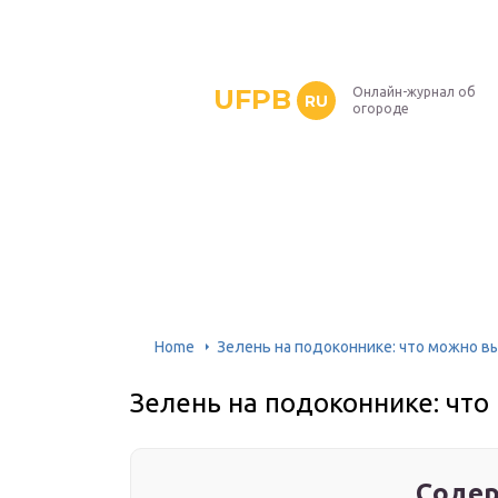
UFPB
Онлайн-журнал об
RU
огороде
Home
Зелень на подоконнике: что можно в
Зелень на подоконнике: что
Содер