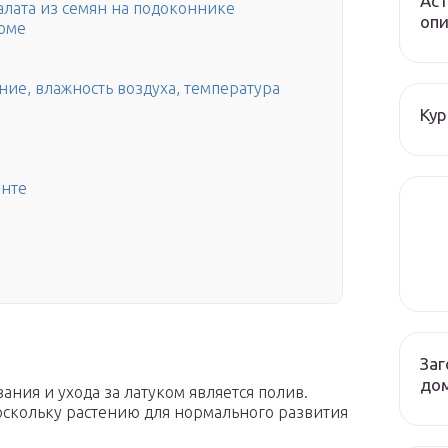
Аст
алата из семян на подоконнике
опи
доме
ие, влажность воздуха, температура
Кур
унте
Заг
до
ния и ухода за латуком является полив.
оскольку растению для нормального развития