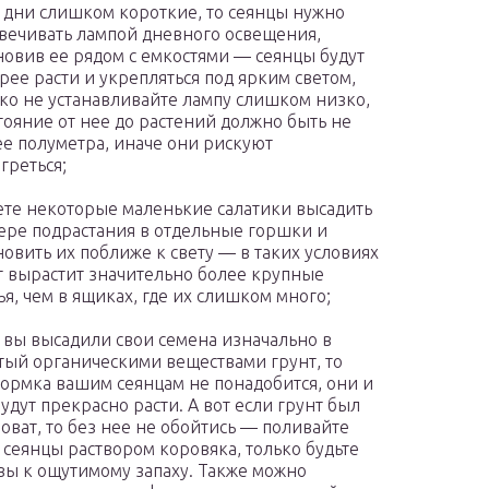
 дни слишком короткие, то сеянцы нужно
вечивать лампой дневного освещения,
новив ее рядом с емкостями — сеянцы будут
рее расти и укрепляться под ярким светом,
ко не устанавливайте лампу слишком низко,
тояние от нее до растений должно быть не
е полуметра, иначе они рискуют
греться;
те некоторые маленькие салатики высадить
ере подрастания в отдельные горшки и
новить их поближе к свету — в таких условиях
т вырастит значительно более крупные
ья, чем в ящиках, где их слишком много;
 вы высадили свои семена изначально в
тый органическими веществами грунт, то
ормка вашим сеянцам не понадобится, они и
будут прекрасно расти. А вот если грунт был
оват, то без нее не обойтись — поливайте
 сеянцы раствором коровяка, только будьте
вы к ощутимому запаху. Также можно