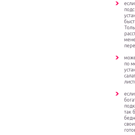
если
подс
уста
быст
Толь
расс
мене
пере
може
по м
уста
сала
лист
если
бога
подк
так 
бедн
свои
гото