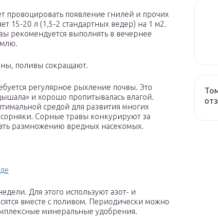
ет провоцировать появление гнилей и прочих
т 15-20 л (1,5-2 стандартных ведер) на 1 м2.
ивы рекомендуется выполнять в вечернее
емлю.
аны, поливы сокращают.
ебуется регулярное рыхление почвы. Это
Том
«дышала» и хорошо пропитывалась влагой.
от
оптимальной средой для развития многих
ь сорняки. Сорные травы конкурируют за
вать размножению вредных насекомых.
оде
едели. Для этого используют азот- и
сятся вместе с поливом. Периодически можно
омплексные минеральные удобрения.