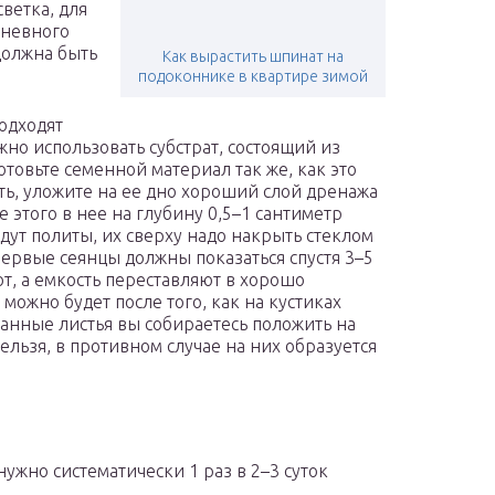
ветка, для
дневного
 должна быть
Как вырастить шпинат на
подоконнике в квартире зимой
одходят
но использовать субстрат, состоящий из
отовьте семенной материал так же, как это
ть, уложите на ее дно хороший слой дренажа
 этого в нее на глубину 0,5–1 сантиметр
дут политы, их сверху надо накрыть стеклом
 Первые сеянцы должны показаться спустя 3–5
ют, а емкость переставляют в хорошо
можно будет после того, как на кустиках
занные листья вы собираетесь положить на
нельзя, в противном случае на них образуется
ужно систематически 1 раз в 2–3 суток