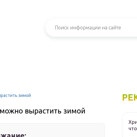
РЕ
ырастить зимой
 можно вырастить зимой
Хри
что
жание: