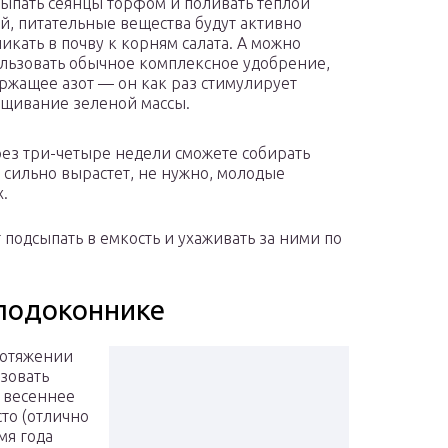
ыпать сеянцы торфом и поливать теплой
й, питательные вещества будут активно
икать в почву к корням салата. А можно
льзовать обычное комплексное удобрение,
ржащее азот — он как раз стимулирует
щивание зеленой массы.
ерез три-четыре недели сможете собирать
 сильно вырастет, не нужно, молодые
.
 подсыпать в емкость и ухаживать за ними по
подоконнике
ротяжении
ьзовать
 весеннее
то (отлично
мя года