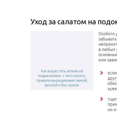
Уход за салатом на подо
Особого 
забывать
неприхот
в любых 
основные
они зави
Как вырастить зелень на
если
подоконнике, с чего начать,
друг
правила выращивания зимой,
обяз
весной и без земли
хуже
тщат
прич
но и