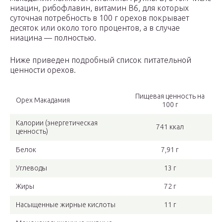
ниацин, рибофлавин, витамин В6, для которых
суточная потребность в 100 г орехов покрывает
десяток или около того процентов, а в случае
ниацина — полностью.
Ниже приведен подробный список питательной
ценности орехов.
Пищевая ценность на
Орех Макадамия
100 г
Калории (энергетическая
741 ккал
ценность)
Белок
7,91 г
Углеводы
13 г
Жиры
72 г
Насыщенные жирные кислоты
11 г