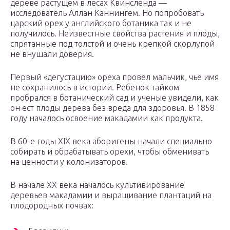
дереве растущем в лесах Квинсленда —
исследователь Аллан Каннингем. Но попробовать
царский орех у английского ботаника так и не
получилось. Неизвестные свойства растения и плоды,
спрятанные под толстой и очень крепкой скорлупой
не внушали доверия.
Первый «дегустацию» ореха провел мальчик, чье имя
не сохранилось в истории. Ребенок тайком
пробрался в ботанический сад и ученые увидели, как
он ест плоды дерева без вреда для здоровья. В 1858
году началось освоение макадамии как продукта.
В 60-е годы XIX века аборигены начали специально
собирать и обрабатывать орехи, чтобы обменивать
на ценности у колонизаторов.
В начале XX века началось культивирование
деревьев макадамии и выращивание плантаций на
плодородных почвах: