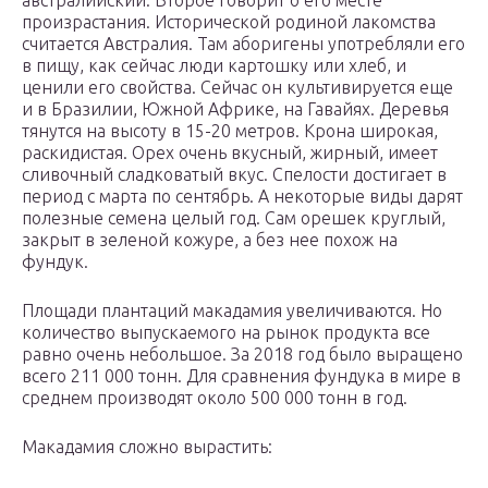
австралийский. Второе говорит о его месте
произрастания. Исторической родиной лакомства
считается Австралия. Там аборигены употребляли его
в пищу, как сейчас люди картошку или хлеб, и
ценили его свойства. Сейчас он культивируется еще
и в Бразилии, Южной Африке, на Гавайях. Деревья
тянутся на высоту в 15-20 метров. Крона широкая,
раскидистая. Орех очень вкусный, жирный, имеет
сливочный сладковатый вкус. Спелости достигает в
период с марта по сентябрь. А некоторые виды дарят
полезные семена целый год. Сам орешек круглый,
закрыт в зеленой кожуре, а без нее похож на
фундук.
Площади плантаций макадамия увеличиваются. Но
количество выпускаемого на рынок продукта все
равно очень небольшое. За 2018 год было выращено
всего 211 000 тонн. Для сравнения фундука в мире в
среднем производят около 500 000 тонн в год.
Макадамия сложно вырастить: