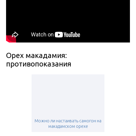
Орех макадамия:
противопоказания
Можно ли настаивать самогон на
макадамском орехе