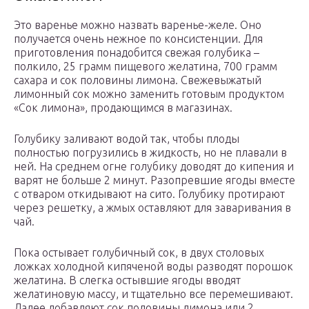
Это варенье можно назвать варенье-желе. Оно
получается очень нежное по консистенции. Для
приготовления понадобится свежая голубика –
полкило, 25 грамм пищевого желатина, 700 грамм
сахара и сок половины лимона. Свежевыжатый
лимонный сок можно заменить готовым продуктом
«Сок лимона», продающимся в магазинах.
Голубику заливают водой так, чтобы плоды
полностью погрузились в жидкость, но не плавали в
ней. На среднем огне голубику доводят до кипения и
варят не больше 2 минут. Разопревшие ягоды вместе
с отваром откидывают на сито. Голубику протирают
через решетку, а жмых оставляют для заваривания в
чай.
Пока остывает голубичный сок, в двух столовых
ложках холодной кипяченой воды разводят порошок
желатина. В слегка остывшие ягоды вводят
желатиновую массу, и тщательно все перемешивают.
Далее добавляют сок половины лимона или 2