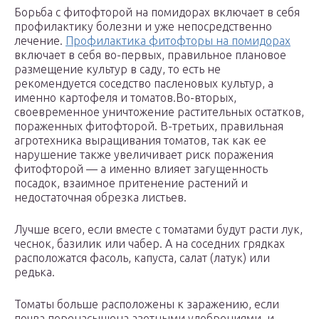
Борьба с фитофторой на помидорах включает в себя
профилактику болезни и уже непосредственно
лечение.
Профилактика фитофторы на помидорах
включает в себя во-первых, правильное плановое
размещение культур в саду, то есть не
рекомендуется соседство пасленовых культур, а
именно картофеля и томатов.Во-вторых,
своевременное уничтожение растительных остатков,
пораженных фитофторой. В-третьих, правильная
агротехника выращивания томатов, так как ее
нарушение также увеличивает риск поражения
фитофторой — а именно влияет загущенность
посадок, взаимное притенение растений и
недостаточная обрезка листьев.
Лучше всего, если вместе с томатами будут расти лук,
чеснок, базилик или чабер. А на соседних грядках
расположатся фасоль, капуста, салат (латук) или
редька.
Томаты больше расположены к заражению, если
почва перенасыщена азотными удобрениями, и,