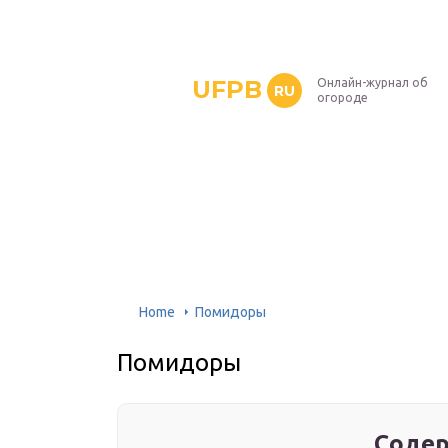
UFPB
Онлайн-журнал об
RU
огороде
Home
Помидоры
Помидоры
Содер