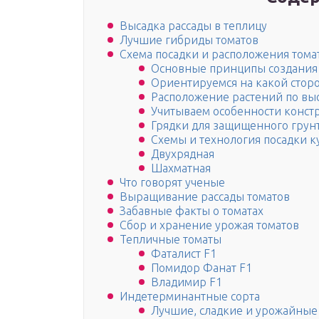
Высадка рассады в теплицу
Лучшие гибриды томатов
Схема посадки и расположения томат
Основные принципы создания 
Ориентируемся на какой сторо
Расположение растений по вы
Учитываем особенности конст
Грядки для защищенного грун
Схемы и технология посадки к
Двухрядная
Шахматная
Что говорят ученые
Выращивание рассады томатов
Забавные факты о томатах
Сбор и хранение урожая томатов
Тепличные томаты
Фаталист F1
Помидор Фанат F1
Владимир F1
Индетерминантные сорта
Лучшие, сладкие и урожайные