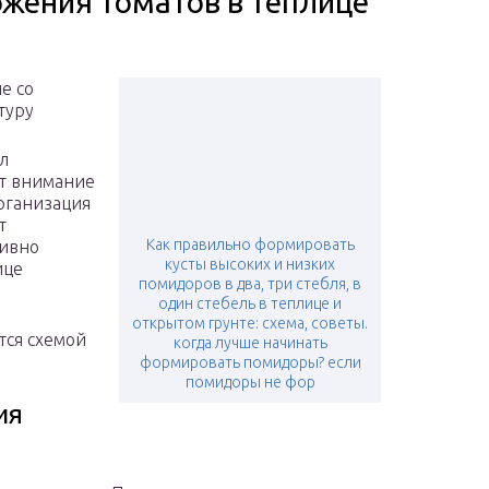
ожения томатов в теплице
е со
туру
л
т внимание
организация
т
Как правильно формировать
тивно
кусты высоких и низких
ице
помидоров в два, три стебля, в
один стебель в теплице и
открытом грунте: схема, советы.
тся схемой
когда лучше начинать
формировать помидоры? если
помидоры не фор
ия