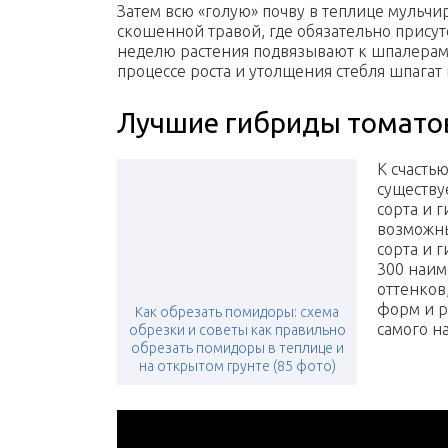
Затем всю «голую» почву в теплице мульчи
скошенной травой, где обязательно присут
неделю растения подвязывают к шпалерам 
процессе роста и утолщения стебля шпагат 
Лучшие гибриды томато
К счастью
существу
сорта и 
возможны
сорта и 
300 наим
оттенков
форм и р
Как обрезать помидоры: схема
самого н
обрезки и советы как правильно
обрезать помидоры в теплице и
на открытом грунте (85 фото)