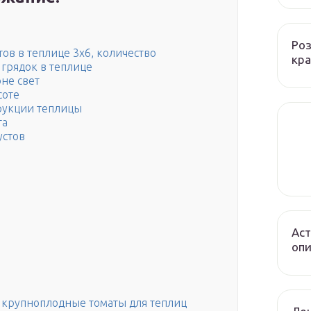
Роз
ов в теплице 3х6, количество
кра
грядок в теплице
не свет
соте
рукции теплицы
та
устов
Аст
опи
 крупноплодные томаты для теплиц