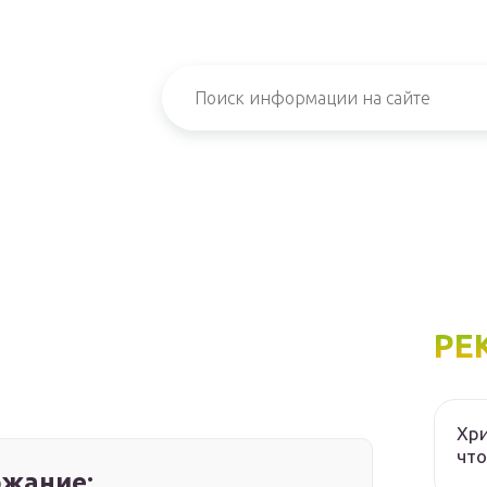
РЕ
Хри
что
жание: