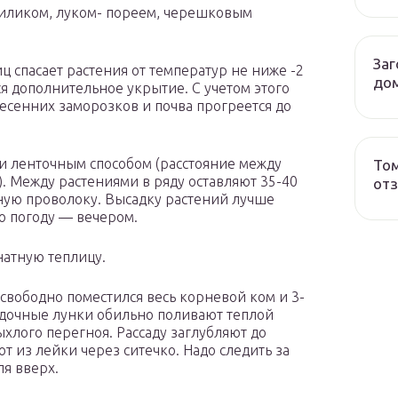
азиликом, луком- пореем, черешковым
Заг
 спасает растения от температур не ниже -2
до
ся дополнительное укрытие. С учетом этого
весенних заморозков и почва прогреется до
и ленточным способом (расстояние между
Том
). Между растениями в ряду оставляют 35-40
от
ную проволоку. Высадку растений лучше
ю погоду — вечером.
натную теплицу.
 свободно поместился весь корневой ком и 3-
садочные лунки обильно поливают теплой
ыхлого перегноя. Рассаду заглубляют до
т из лейки через ситечко. Надо следить за
ля вверх.