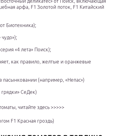
 «Восточный деликатес» от Поиск, включающая
ебная арфа, F1 Золотой поток, F1 Китайский
от Биотехника);
чудо»);
ерия «4 лета» Поиск);
няет, как правило, желтые и оранжевые
в пасынковании (например, «Непас»)
 грядки» СеДек)
томаты, читайте здесь >>>>>
огом F1 Красная гроздь)