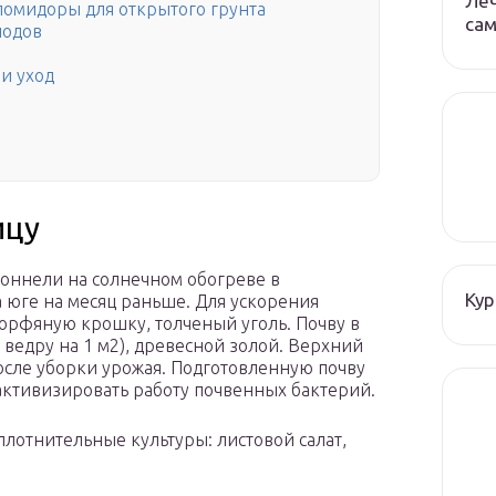
Леч
омидоры для открытого грунта
сам
лодов
и уход
ицу
тоннели на солнечном обогреве в
Кур
 юге на месяц раньше. Для ускорения
 торфяную крошку, толченый уголь. Почву в
 ведру на 1 м2), древесной золой. Верхний
осле уборки урожая. Подготовленную почву
ктивизиро­вать работу почвенных бактерий.
лот­нительные культуры: листовой салат,