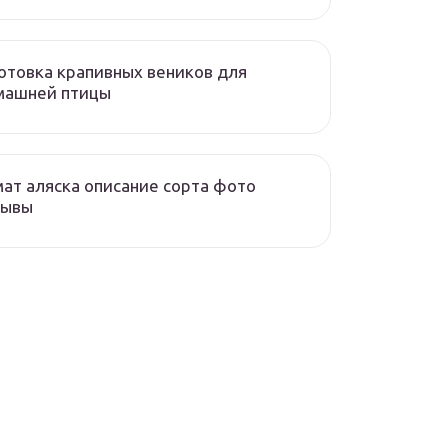
отовка крапивных веников для
машней птицы
ат аляска описание сорта фото
зывы