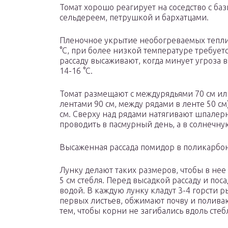
Томат хорошо реагирует на соседство с б
сельдереем, петрушкой и бар­хатцами.
Пленочное укрытие необогреваемых теплиц
°С, при более низкой температуре требует
рассаду высаживают, когда минует угроза 
14-16 °С.
Томат размещают с междурядьями 70 см ил
лентами 90 см, между рядами в ленте 50 см
см. Сверху над рядами натягивают шпалер
проводить в пасмурный день, а в солнечну
Высаженная рассада помидор в поликарбо
Лунку делают таких размеров, чтобы в нее
5 см стебля. Перед высадкой рассаду и по
водой. В каждую лунку кладут 3-4 горсти р
первых листьев, обжимают почву и поливаю
тем, чтобы корни не загибались вдоль стеб