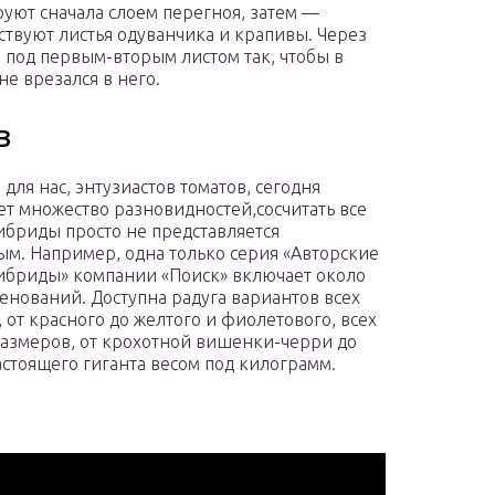
руют сначала слоем перегноя, затем —
ствуют листья одуванчика и крапивы. Через
под первым-вторым листом так, чтобы в
не врезался в него.
в
 для нас, энтузиастов томатов, сегодня
ет множество разновидностей,сосчитать все
гибриды просто не представляется
м. Например, одна только серия «Авторские
гибриды» компании «Поиск» включает около
енований. Доступна радуга вариантов всех
, от красного до желтого и фиолетового, всех
азмеров, от крохотной вишенки-черри до
астоящего гиганта весом под килограмм.