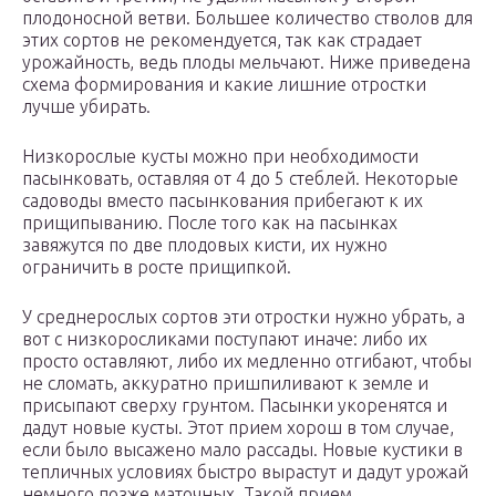
плодоносной ветви. Большее количество стволов для
этих сортов не рекомендуется, так как страдает
урожайность, ведь плоды мельчают. Ниже приведена
схема формирования и какие лишние отростки
лучше убирать.
Низкорослые кусты можно при необходимости
пасынковать, оставляя от 4 до 5 стеблей. Некоторые
садоводы вместо пасынкования прибегают к их
прищипыванию. После того как на пасынках
завяжутся по две плодовых кисти, их нужно
ограничить в росте прищипкой.
У среднерослых сортов эти отростки нужно убрать, а
вот с низкоросликами поступают иначе: либо их
просто оставляют, либо их медленно отгибают, чтобы
не сломать, аккуратно пришпиливают к земле и
присыпают сверху грунтом. Пасынки укоренятся и
дадут новые кусты. Этот прием хорош в том случае,
если было высажено мало рассады. Новые кустики в
тепличных условиях быстро вырастут и дадут урожай
немного позже маточных. Такой прием