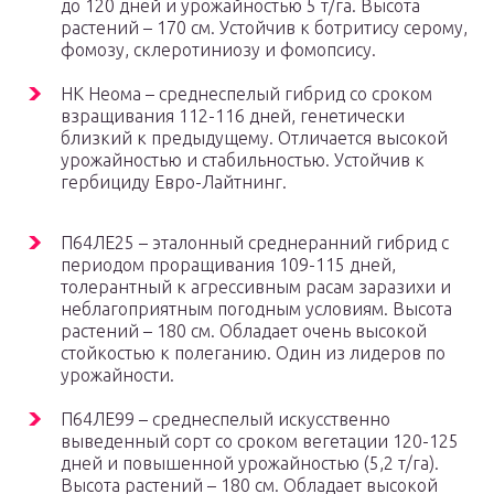
до 120 дней и урожайностью 5 т/га. Высота
растений – 170 см. Устойчив к ботритису серому,
фомозу, склеротиниозу и фомопсису.
НК Неома – среднеспелый гибрид со сроком
взращивания 112-116 дней, генетически
близкий к предыдущему. Отличается высокой
урожайностью и стабильностью. Устойчив к
гербициду Евро-Лайтнинг.
П64ЛЕ25 – эталонный среднеранний гибрид с
периодом проращивания 109-115 дней,
толерантный к агрессивным расам заразихи и
неблагоприятным погодным условиям. Высота
растений – 180 см. Обладает очень высокой
стойкостью к полеганию. Один из лидеров по
урожайности.
П64ЛЕ99 – среднеспелый искусственно
выведенный сорт со сроком вегетации 120-125
дней и повышенной урожайностью (5,2 т/га).
Высота растений – 180 см. Обладает высокой