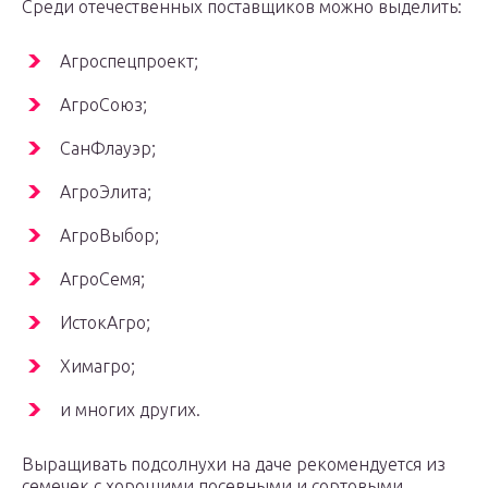
Среди отечественных поставщиков можно выделить:
Агроспецпроект;
АгроСоюз;
СанФлауэр;
АгроЭлита;
АгроВыбор;
АгроСемя;
ИстокАгро;
Химагро;
и многих других.
Выращивать подсолнухи на даче рекомендуется из
семечек с хорошими посевными и сортовыми