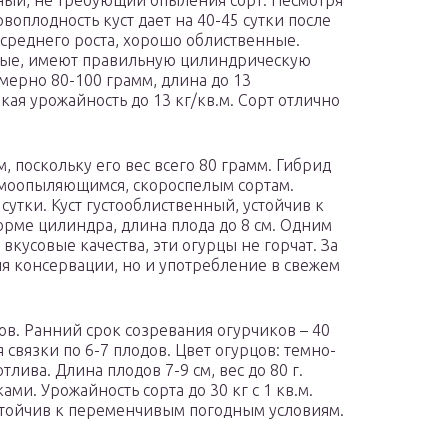
ый, не требующий опыления сорт. Несмотря
воплодность куст дает на 40-45 сутки после
 среднего роста, хорошо облиственные.
атые, имеют правильную цилиндрическую
мерно 80-100 грамм, длина до 13
кая урожайность до 13 кг/кв.м. Сорт отлично
, поскольку его вес всего 80 грамм. Гибрид
амоопыляющимся, скороспелым сортам.
утки. Куст густооблиственный, устойчив к
орме цилиндра, длина плода до 8 см. Одним
 вкусовые качества, эти огурцы не горчат. За
ля консервации, но и употребление в свежем
в. Ранний срок созревания огурчиков – 40
связки по 6-7 плодов. Цвет огурцов: темно-
лива. Длина плодов 7-9 см, вес до 80 г.
ми. Урожайность сорта до 30 кг с 1 кв.м.
стойчив к переменчивым погодным условиям.