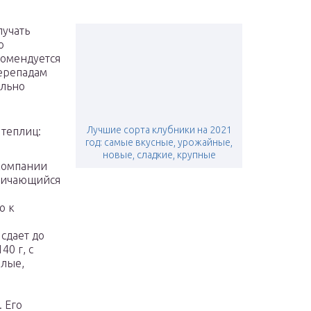
лучать
о
комендуется
перепадам
ельно
Лучшие сорта клубники на 2021
 теплиц:
год: самые вкусные, урожайные,
новые, сладкие, крупные
компании
тличающийся
ю к
сдает до
40 г, с
лые,
 Его