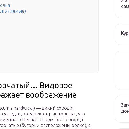
Леч
ковья
сам
оопыляемые)
Кур
горчатый… Видовое
ражает воображение
Заг
cumis hardwickii) — дикий сородич
до
тся редко, хотя некоторые говорят, что
еменного Непала. Плоды этого огурца
орчатые (бугорки расположены редко), с