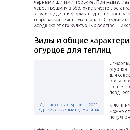
черными шипами, горькие. При надавливан
через трещину в оболочке вместе с остатк
завязей у дикой формы огурца не прекраща
созревании семенных плодов. Это удивител
Хардвика от его культурных родственников
Виды и общие характери
огурцов для теплиц
Самоопыл
огурцов 
для севе
роста, д
солнечно
позднесп
Лучшие сорта огурцов на 2020
К лучшим
год: самые вкусные и урожайные
можно от
популярн