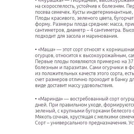
• «Мурашка» — гибридный, высокоурожайн
на скороспелость, устойчив к болезням. Пер
посева семечек. Кусты индетерминантные,
Плоды красивого, зеленого цвета, бугорч
форму. Размеры плода средние: масса, при
сантиметров, диаметр – 4 сантиметра. Высо
подходит для засола и маринования.
• «Маша» — этот сорт относят к корнишонам
огурцов, относится к высокоурожайным, с
Первые плоды появляются примерно на 37 с
болезным и паразитам. Сами огурчики в ф
из положительных качеств этого сорта, есть
счет размеров отлично проходит в банку д
виде доставит массу удовольствия.
• «Маринда» — востребованный сорт огурцо
дней. При правильном уходе, формируются 
зеленый, с крупными бугорками белесого от
Мякоть сочная, хрустящая с мелкими семечка
Сорт – универсального предназначения. У