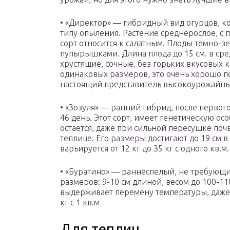
• «Директор» — гибридный вид огурцов, к
типу опыления. Растение среднерослое, с 
сорт относится к салатным. Плоды темно-зе
пупырышками. Длина плода до 15 см. в сред
хрустящие, сочные, без горьких вкусовых к
одинаковых размеров, это очень хорошо п
настоящий представитель высокоурожайны
• «Зозуля» — ранний гибрид, после первог
46 день. Этот сорт, имеет генетическую осо
остается, даже при сильной пересушке по
теплице. Его размеры достигают до 19 см в
варьируется от 12 кг до 35 кг с одного кв.
• «Буратино» — раннеспелый, не требующ
размеров: 9-10 см длиной, весом до 100-11
выдерживает перемену температуры, даже 
кг с 1 кв.м
Для теплиц