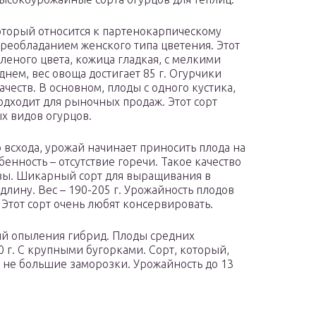
оторый относится к партенокарпическому
преобладанием женского типа цветения. Этот
леного цвета, кожица гладкая, с мелкими
нем, вес овоща достигает 85 г. Огурчики
ачеств. В основном, плоды с одного кустика,
одходит для рыночных продаж. Этот сорт
х видов огурцов.
о всхода, урожай начинает приносить плода на
бенность – отсутствие горечи. Такое качество
чвы. Шикарный сорт для выращивания в
 длину. Вес – 190-205 г. Урожайность плодов
м. Этот сорт очень любят консервировать.
ий опыления гибрид. Плоды средних
0 г. С крупными бугорками. Сорт, который,
не большие заморозки. Урожайность до 13