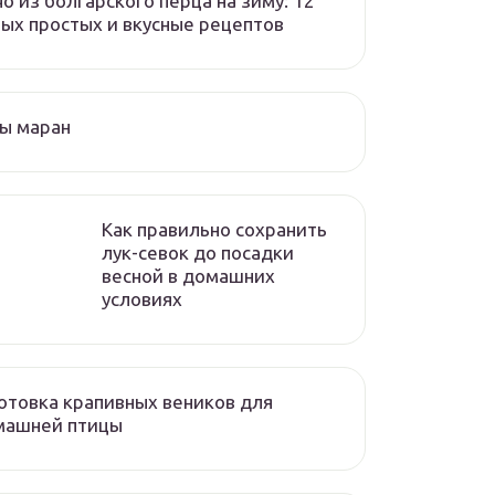
о из болгарского перца на зиму: 12
ых простых и вкусные рецептов
ы маран
Как правильно сохранить
лук-севок до посадки
весной в домашних
условиях
отовка крапивных веников для
машней птицы