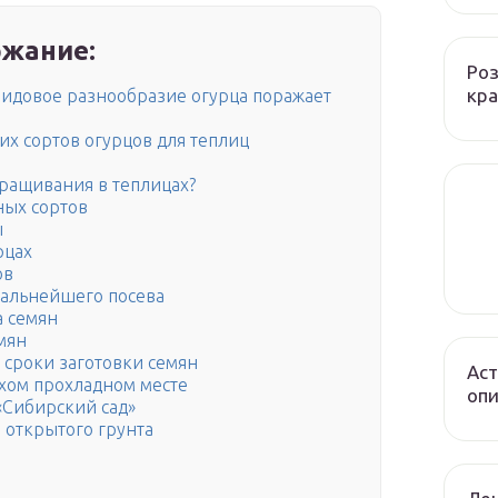
жание:
Роз
кра
Видовое разнообразие огурца поражает
х сортов огурцов для теплиц
ыращивания в теплицах?
ных сортов
ы
рцах
ов
дальнейшего посева
а семян
мян
 сроки заготовки семян
Аст
ухом прохладном месте
опи
«Сибирский сад»
 открытого грунта