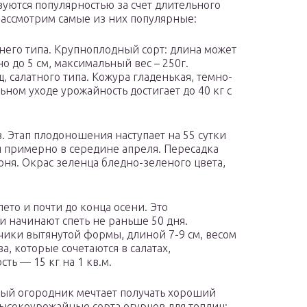
уются популярностью за счет длительного
Рассмотрим самые из них популярные:
него типа. Крупноплодный сорт: длина может
о до 5 см, максимальный вес – 250г.
 салатного типа. Кожура гладенькая, темно-
ном уходе урожайность достигает до 40 кг с
. Этап плодоношения наступает на 55 сутки
ся примерно в середине апреля. Пересадка
юня. Окрас зеленца бледно-зеленого цвета,
лето и почти до конца осени. Это
и начинают спеть не раньше 50 дня.
рчики вытянутой формы, длиной 7-9 см, весом
а, которые сочетаются в салатах,
ть — 15 кг на 1 кв.м.
дый огородник мечтает получать хороший
высокоурожайные сорта огурцов для теплиц: