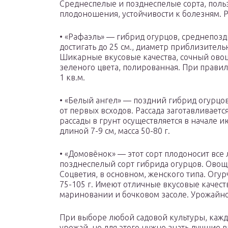
Среднеспелые и позднеспелые сорта, польз
плодоношения, устойчивости к болезням. 
• «Рафаэль» — гибрид огурцов, среднепозд
достигать до 25 см., диаметр приблизительн
Шикарные вкусовые качества, сочный овощ,
зеленого цвета, полированная. При правиль
1 кв.м.
• «Белый ангел» — поздний гибрид огурцов
от первых всходов. Рассада заготавливает
рассады в грунт осуществляется в начале и
длиной 7-9 см, масса 50-80 г.
• «Домовёнок» — этот сорт плодоносит все 
позднеспелый сорт гибрида огурцов. Овощ
Соцветия, в основном, женского типа. Огу
75-105 г. Имеют отличные вкусовые качеств
мариновании и бочковом засоле. Урожайнос
При выборе любой садовой культуры, каж
урожай, но для этого нужно знать лучшие 