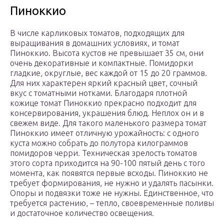
Пиноккио
В числе карликовых томатов, подходящих для
выращивания в домашних условиях, и томат
Пиноккио. Высота кустов не превышает 35 см, они
очень декоративные и компактные. Помидорки
гладкие, округлые, вес каждой от 15 до 20 граммов.
Для них характерен яркий красный цвет, сочный
вкус с томатными нотками. Благодаря плотной
кожице томат Пиноккио прекрасно подходит для
консервирования, украшения блюд. Неплох он и в
свежем виде. Для такого маленького размера томат
Пиноккио имеет отличную урожайность: с одного
куста можно собрать до полутора килограммов
помидоров черри. Техническая зрелость томатов
этого сорта приходится на 90-100 пятый день с того
момента, как появятся первые всходы. Пиноккио не
требует формирования, не нужно и удалять пасынки.
Опоры и подвязки тоже не нужны. Единственное, что
требуется растению, – тепло, своевременные поливы
и достаточное количество освещения.