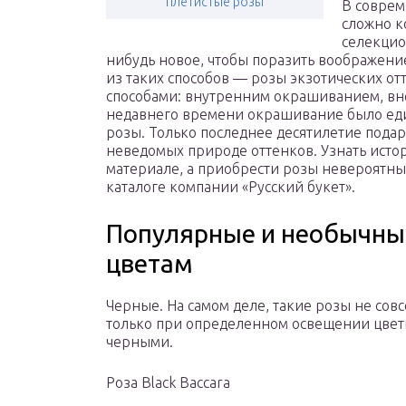
плетистые розы
В соврем
сложно к
селекцио
нибудь новое, чтобы поразить воображени
из таких способов — розы экзотических от
способами: внутренним окрашиванием, в
недавнего времени окрашивание было ед
розы. Только последнее десятилетие пода
неведомых природе оттенков. Узнать исто
материале, а приобрести розы невероятны
каталоге компании «Русский букет».
Популярные и необычные
цветам
Черные. На самом деле, такие розы не сов
только при определенном освещении цвет
черными.
Роза Black Baccara