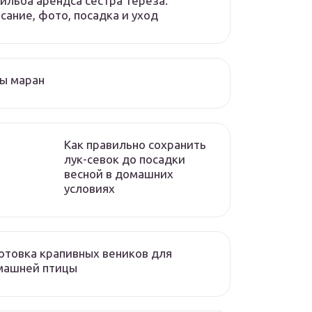
ильба арендса сестра тереза:
сание, фото, посадка и уход
ы маран
Как правильно сохранить
лук-севок до посадки
весной в домашних
условиях
отовка крапивных веников для
машней птицы