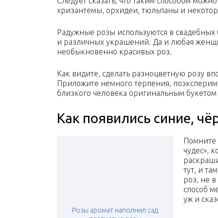
Следует сказать, что таким способом можно
хризантемы, орхидеи, тюльпаны и некотор
Радужные розы используются в свадебных 
и различных украшений. Да и любая женщин
необыкновенно красивых роз.
Как видите, сделать разноцветную розу вп
Приложите немного терпения, поэксперим
близкого человека оригинальным букетом
Как появились синие, ч
Помните 
чудес», 
раскраши
тут, и та
роз, не в
способ м
уж и ска
Розы аромат наполнил сад.