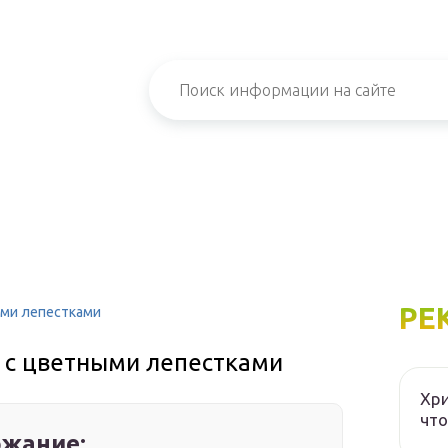
РЕ
ыми лепестками
 с цветными лепестками
Хри
что
жание: