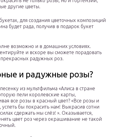
 окрасить не только розы, но и гортензии,
ые другие цветы.
букетах, для создания цветочных композиций
а будет рада, получив в подарок букет
олне возможно и в домашних условиях.
ентируйте и вскоре вы сможете порадовать
 прекрасных радужных роз.
ёрные и радужные розы?
песенку из мультфильма «Алиса в стране
которую пели королевские карты,
вая все розы в красный цвет? «Все розы и
м, успеть бы покрасить нам! Выкрасив сотни
 силах сдержать мы слёз! ». Оказывается,
енять цвет роз через окрашивание не такой
зочный.