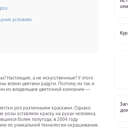
Аст
опи
роз
ашних условиях
Кур
? Настоящие, а не искусственные? У этого
ы всеми цветами радуги. Поэтому их так и
дин из владельцев цветочной компании —
Заг
пестки роз различными красками. Однако
до
ие розы оставляли краску на руках человека.
вшихся более полугода, в 2004 году
ами по уникальной технологии окрашивания.