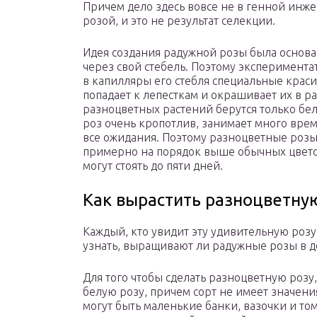
Причем дело здесь вовсе не в генной инже
розой, и это не результат селекции.
Идея создания радужной розы была основан
через свой стебель. Поэтому эксперимента
в капилляры его стебля специальные красит
попадает к лепесткам и окрашивает их в 
разноцветных растений берутся только б
роз очень кропотлив, занимает много врем
все ожидания. Поэтому разноцветные розы 
примерно на порядок выше обычных цвето
могут стоять до пяти дней.
Как вырастить разноцветну
Каждый, кто увидит эту удивительную розу
узнать, выращивают ли радужные розы в до
Для того чтобы сделать разноцветную роз
белую розу, причем сорт не имеет значения
могут быть маленькие банки, вазочки и то