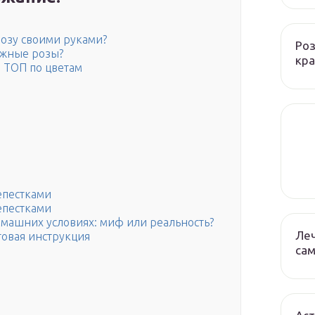
розу своими руками?
Роз
ужные розы?
кра
 ТОП по цветам
епестками
епестками
омашних условиях: миф или реальность?
Леч
говая инструкция
сам