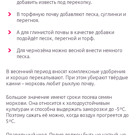
добавить известь под перекопку.
В торфяную почву добавляют песка, суглинки и
перегноя.
А для глинистой почвы в качестве добавки
подойдёт песок, перегной и торф.
Для чернозёма можно весной внести немного
песка.
В весенний период вносят комплексные удобрения
и хорошо перекапывают. При этом убирают твёрдые
камни – морковь любит рыхлую почву.
Большое значение имеют сроки посева семян
моркови. Она относится к холодоустойчивым
культурам и способна выдержать заморозки до -5ºС.
Поэтому сажать её можно, когда воздух прогреется до
5ºС.
Правильный уход. Полив должен быть не частый, но