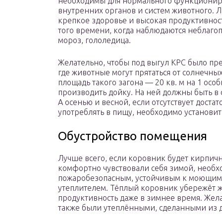
необходимы для нормального функциониро
внутренних органов и систем животного. 
крепкое здоровье и высокая продуктивност
того времени, когда наблюдаются неблаг
мороз, гололедица.
Желательно, чтобы под выгул КРС было пре
где животные могут прятаться от солнечных
площадь такого загона — 20 кв. м на 1 осо
производить дойку. На ней должны быть в
А осенью и весной, если отсутствует доста
употреблять в пищу, необходимо установи
Обустройство помещения
Лучше всего, если коровник будет кирпич
комфортно чувствовали себя зимой, необхо
пожаробезопасным, устойчивым к моющи
утеплителем. Тёплый коровник убережёт ж
продуктивность даже в зимнее время. Жел
также были утеплёнными, сделанными из 