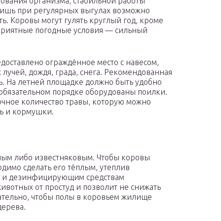
вания организма, стабильной работы
Лишь при регулярных выгулах возможно
ь. Коровы могут гулять круглый год, кроме
оприятные погодные условия — сильный
доставлено ограждённое место с навесом,
 лучей, дождя, града, снега. Рекомендованная
бь. На летней площадке должно быть удобно
 обязательном порядке оборудованы поилки.
точное количество травы, которую можно
ть и кормушки.
ным либо известняковым. Чтобы коровы
димо сделать его тёплым, утеплив
м и дезинфицирующим средствам
ивотных от простуд и позволит не снижать
ательно, чтобы полы в коровьем жилище
дерева.