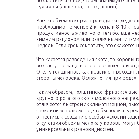
позаботиться о том, чтобы значимую часть
культуры (люцерна, горох, люпин)
Расчет объемов корма проводится следующ
необходимо не менее 2 кг сена и 8-10 кг 
продуктивность животного, тем больше н
зимним рационом или различными типами 
недель. Если срок сократить, это скажется 
Что касается разведения скота, то коровы
возрасту. Но чаще всего его осуществляют, 
Отел у голштинов, как правило, проходит л
стороны человека. Осложнения при родах 
Таким образом, голштинско-фризская выс
крупного рогатого скота молочного напра
отличается быстрой акклиматизацией, выс
спокойным нравом. Но, чтобы получать рек
отнестись к созданию особых условий соде
отсутствия объемы молока у коровы могут
универсальных разновидностей.