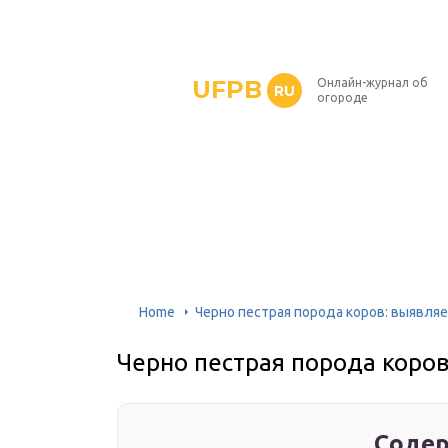
UFPB
Онлайн-журнал об
RU
огороде
Home
Черно пестрая порода коров: выявляе
Черно пестрая порода коров
Содер