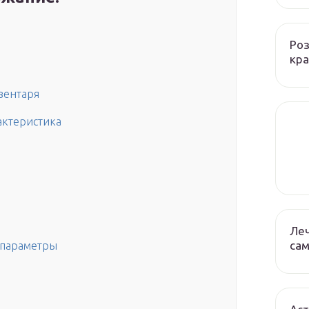
Роз
кра
нвентаря
актеристика
Леч
сам
 параметры