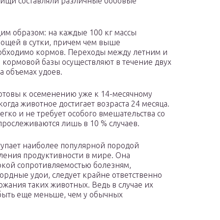
 пищи составляли различные бобовые
им образом: на каждые 100 кг массы
овощей в сутки, причем чем выше
еобходимо кормов. Переходы между летним и
кормовой базы осуществляют в течение двух
на объемах удоев.
 готовы к осеменению уже к 14-месячному
когда животное достигает возраста 24 месяца.
егко и не требует особого вмешательства со
прослеживаются лишь в 10 % случаев.
тупает наиболее популярной породой
вления продуктивности в мире. Она
окой сопротивляемостью болезням,
ордные удои, следует крайне ответственно
ржания таких животных. Ведь в случае их
 быть еще меньше, чем у обычных