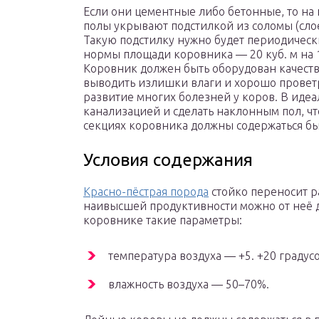
Если они цементные либо бетонные, то на
полы укрывают подстилкой из соломы (слоем 
Такую подстилку нужно будет периодическ
нормы площади коровника — 20 куб. м на 1 
Коровник должен быть оборудован качеств
выводить излишки влаги и хорошо провет
развитие многих болезней у коров. В иде
канализацией и сделать наклонным пол, ч
секциях коровника должны содержаться бы
Условия содержания
Красно-пёстрая порода
стойко переносит р
наивысшей продуктивности можно от неё до
коровнике такие параметры:
температура воздуха — +5. +20 градусо
влажность воздуха — 50–70%.