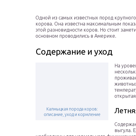
Одной из самых известных пород крупного 
корова. Она известна максимальным показ
этой разновидности коров. Но стоит замет
основном проводились в Америке.
Содержание и уход
На урове
нескольк
проживан
животных
температ
открытая
Калмыцкая порода коров:
Летня
описание, уход и кормление
Содержан
выгула. 