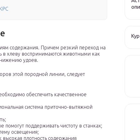
Аст
опи
 КРС
ие
Кур
иям содержания. Причем резкий переход на
ь в хлеву воспринимаются животными как
снижению удоев.
оров этой породной линии, следует
необходимо обеспечить качественное
иональная система приточно-вытяжной
ть;
ые помогут поддерживать чистоту в станках;
тему освещения;
к высокая плотность содержания