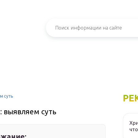
РЕ
м суть
: выявляем суть
Хри
что
жание: