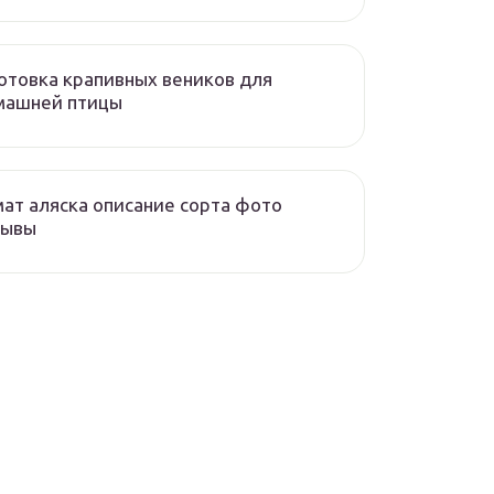
отовка крапивных веников для
машней птицы
ат аляска описание сорта фото
зывы