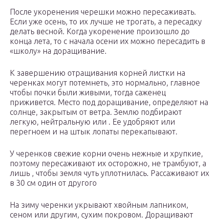
После укоренения черешки можно пересаживать.
Если уже осень, то их лучше не трогать, а пересадку
делать весной. Когда укоренение произошло до
конца лета, то с начала осени их можно пересадить в
«школу» на доращивание.
К завершению отращивания корней листки на
черенках могут потемнеть, это нормально, главное
чтобы почки были живыми, тогда саженец
приживется. Место под доращивание, определяют на
солнце, закрытым от ветра. Землю подбирают
легкую, нейтральную или . Ее удобряют или
перегноем и на штык лопаты перекапывают.
У черенков свежие корни очень нежные и хрупкие,
поэтому пересаживают их осторожно, не трамбуют, а
лишь , чтобы земля чуть уплотнилась. Рассаживают их
в 30 см один от другого
На зиму черенки укрывают хвойным лапником,
сеном или другим, сухим покровом. Доращивают