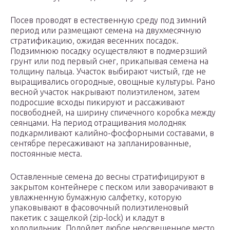
Посев проводят в естественную среду под зимний
период или размещают семена на двухмесячную
стратификацию, ожидая весенних посадок.
Подзимнюю посадку осуществляют в подмерзший
грунт или под первый снег, прикапывая семена на
толщину пальца. Участок выбирают чистый, где не
выращивались огородные, овощные культуры. Рано
весной участок накрывают полиэтиленом, затем
подросшие всходы пикируют и рассаживают
посвободней, на ширину спичечного коробка между
сеянцами. На период отращивания молодняк
подкармливают калийно-фосфорными составами, в
сентябре пересаживают на запланированные,
постоянные места.
Оставленные семена до весны стратифицируют в
закрытом контейнере с песком или заворачивают в
увлажненную бумажную салфетку, которую
упаковывают в фасовочный полиэтиленовый
пакетик с защелкой (zip-lock) и кладут в
холодильник. Подойдет любое неосвещенное место