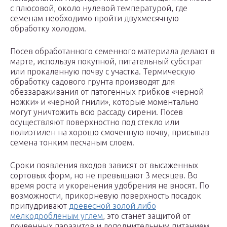
с плюсовой, около нулевой температурой, где
семенам необходимо пройти двухмесячную
обработку холодом.
Посев обработанного семенного материала делают в
марте, используя покупной, питательный субстрат
или прокаленную почву с участка. Термическую
обработку садового грунта производят для
обеззараживания от патогенных грибков «черной
ножки» и «черной гнили», которые моментально
могут уничтожить всю рассаду сирени. Посев
осуществляют поверхностно под стекло или
полиэтилен на хорошо смоченную почву, присыпав
семена тонким песчаным слоем.
Сроки появления входов зависят от высаженных
сортовых форм, но не превышают 3 месяцев. Во
время роста и укоренения удобрения не вносят. По
возможности, прикорневую поверхность посадок
припудривают
древесной золой либо
мелкодробленым углем
, это станет защитой от
почвенных паразитов и дополнительным питанием