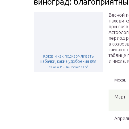
виноград: благоприятны
Весной п
находитс
при появ
Астролог
период р
в созвез
считают 
таблице 
Когда и как подкармливать
и числа, 
кабачки, какие удобрения для
этого использовать?
Месяц
Март
Апрел