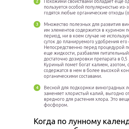
Похожими свойствами обладает еще од
пользуется особой популярностью из-з
годятся любые органические отходы (о
Множество полезных для развития вин
им элементов содержится в курином п
период, ни в коем случае не использу
суток до планируемого удобрения его 
Непосредственно перед процедурой п
еще жидкости, разбавляя питательный 
достаточно дозировки препарата в 0,5 
Куриный помет богат калием, азотом,
содержатся в нем в более высокой ко
органическими составами.
Весной для подкормки виноградных ло
заменяет хлористый калий, выгодно от
вредного для растения хлора. Это вещ
фосфором.
Когда по лунному кале