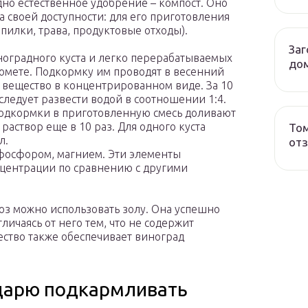
но естественное удобрение – компост. Оно
а своей доступности: для его приготовления
пилки, трава, продуктовые отходы).
Заг
оградного куста и легко перерабатываемых
до
омете. Подкормку им проводят в весенний
я вещество в концентрированном виде. За 10
следует развести водой в соотношении 1:4.
одкормки в приготовленную смесь доливают
раствор еще в 10 раз. Для одного куста
Том
л.
от
 фосфором, магнием. Эти элементы
нцентрации по сравнению с другими
з можно использовать золу. Она успешно
личаясь от него тем, что не содержит
ество также обеспечивает виноград
ндарю подкармливать