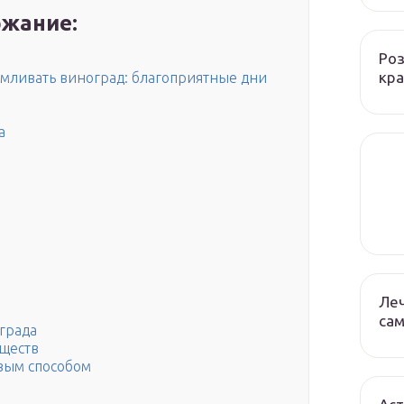
жание:
Роз
кра
мливать виноград: благоприятные дни
а
Леч
сам
града
ществ
вым способом