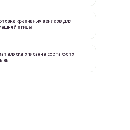
отовка крапивных веников для
машней птицы
ат аляска описание сорта фото
зывы