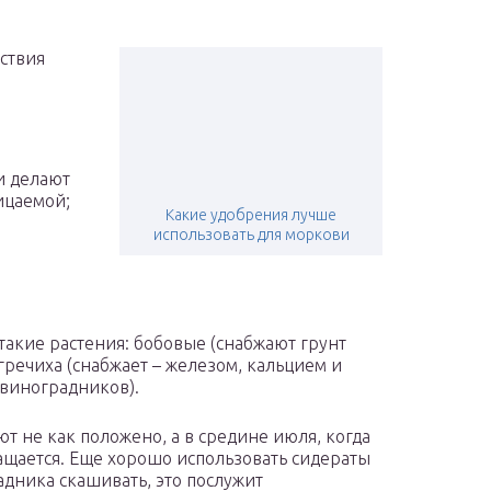
ствия
и делают
ицаемой;
Какие удобрения лучше
использовать для моркови
 такие растения: бобовые (снабжают грунт
гречиха (снабжает – железом, кальцием и
 виноградников).
т не как положено, а в средине июля, когда
ащается. Еще хорошо использовать сидераты
адника скашивать, это послужит