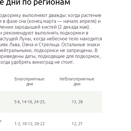
е дни по регионам
одкормку выполняют дважды: когда растение
я в фазе сна (конец марта — начало апреля) и
лении зародышей кистей (2 декада мая).
и рекомендуют выполнять подкормки в
астущей Луны, когда небесное тело находится
диях Льва, Овна и Стрельца. Остальные знаки
нейтральными, подкормки не запрещены. В
приведены даты, подходящие для подкормок,
когда удобрять виноград не стоит.
Благоприятные
Неблагоприятные
дни
дни
5-6, 14-16, 24-25,
13, 28
ь
1-2, 10-12, 20-22
12, 27